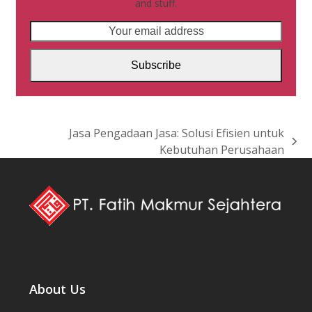
and stuff.
Your
email
address
Subscribe
Jasa Pengadaan Jasa: Solusi Efisien untuk
next
Kebutuhan Perusahaan
post:
About Us